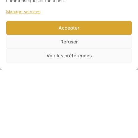
caractéristiques et fonctions.
Manage services
Accepter
Refuser
RECLINER CHAIRS
Voir les préférences
Swivel & Glider Reclining Armchair – Model FLORENCE F-17
S/M/L