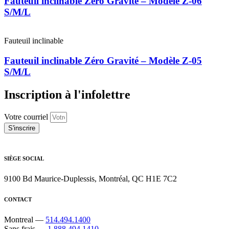
Fauteuil inclinable Zéro Gravité – Modèle Z-06
S/M/L
Fauteuil inclinable
Fauteuil inclinable Zéro Gravité – Modèle Z-05
S/M/L
Inscription à l'infolettre
Votre courriel
S'inscrire
SIÈGE SOCIAL
9100 Bd Maurice-Duplessis, Montréal, QC H1E 7C2
CONTACT
Montreal —
514.494.1400
Sans frais —
1.888.494.1410