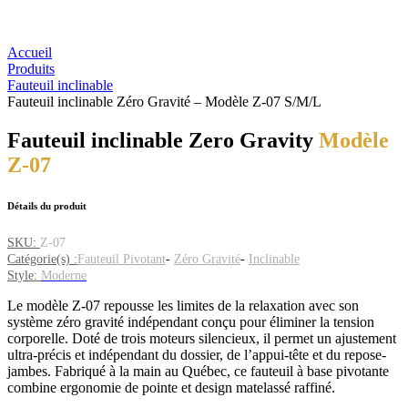
Accueil
Produits
Fauteuil inclinable
Fauteuil inclinable Zéro Gravité – Modèle Z-07 S/M/L
Fauteuil inclinable Zero Gravity
Modèle
Z-07
Détails du produit
SKU:
Z-07
Catégorie(s) :
Fauteuil Pivotant
-
Zéro Gravité
-
Inclinable
Style:
Moderne
Le modèle Z-07 repousse les limites de la relaxation avec son
système zéro gravité indépendant conçu pour éliminer la tension
corporelle. Doté de trois moteurs silencieux, il permet un ajustement
ultra-précis et indépendant du dossier, de l’appui-tête et du repose-
jambes. Fabriqué à la main au Québec, ce fauteuil à base pivotante
combine ergonomie de pointe et design matelassé raffiné.