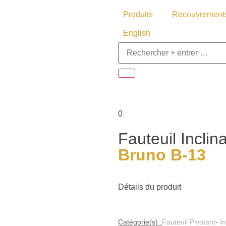
Produits
Recouvrement
English
0
Fauteuil Incli
Bruno B-13
Détails du produit
Catégorie(s) :
Fauteuil Pivotant
-
In