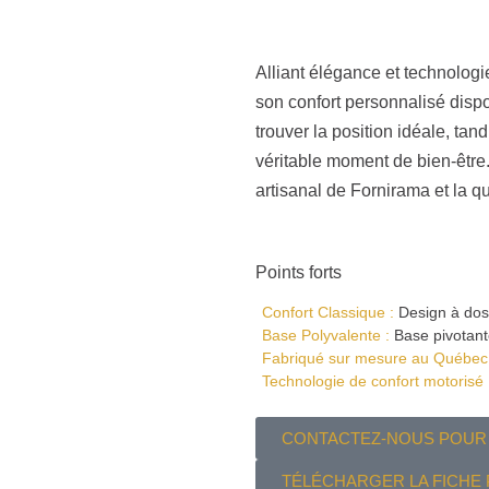
Alliant élégance et technologi
son confort personnalisé dispo
trouver la position idéale, ta
véritable moment de bien-être. O
artisanal de Fornirama et la q
Points forts
Confort Classique :
Design à doss
Base Polyvalente :
Base pivotant
Fabriqué sur mesure au Québec
Technologie de confort motorisé 
CONTACTEZ-NOUS POUR 
TÉLÉCHARGER LA FICHE