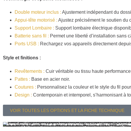
Double moteur inclus :
Ajustement indépendant du dossi
Appui-tête motorisé :
Ajustez précisément le soutien du c
Support Lombaire :
Support lombaire électrique disponibl
Batterie sans fil :
Permet une liberté d’installation sans câ
Ports USB :
Rechargez vos appareils directement depuis 
Style et finitions :
Revêtements :
Cuir véritable ou tissu haute performance
Pattes :
Base en acier noir.
Coutures :
Personnalisez la couleur et le style du fil pour
Design :
Contemporain et intemporel, s’harmonisant à to
VOIR TOUTES LES OPTIONS ET LA FICHE TECHNIQUE