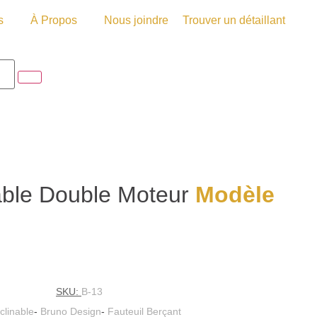
s
À Propos
Nous joindre
Trouver un détaillant
nable Double Moteur
Modèle
SKU:
B-13
clinable
-
Bruno Design
-
Fauteuil Berçant